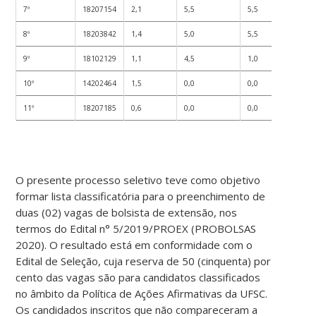
7º
18207154
2,1
5,5
5,5
5
8º
18203842
1,4
5,0
5,5
5
9º
18102129
1,1
4,5
1,0
3
10º
14202464
1,5
0,0
0,0
0
11º
18207185
0,6
0,0
0,0
0
O presente processo seletivo teve como objetivo
formar lista classificatória para o preenchimento de
duas (02) vagas de bolsista de extensão, nos
termos do Edital n° 5/2019/PROEX (PROBOLSAS
2020). O resultado está em conformidade com o
Edital de Seleção, cuja reserva de 50 (cinquenta) por
cento das vagas são para candidatos classificados
no âmbito da Política de Ações Afirmativas da UFSC.
Os candidados inscritos que não compareceram a