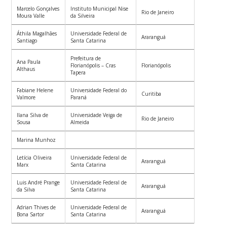
Marcelo Gonçalves
Instituto Municipal Nise
Rio de Janeiro
Moura Valle
da Silveira
Áthila Magalhães
Universidade Federal de
Araranguá
Santiago
Santa Catarina
Prefeitura de
Ana Paula
Florianópolis – Cras
Florianópolis
Althaus
Tapera
Fabiane Helene
Universidade Federal do
Curitiba
Valmore
Paraná
Ilana Silva de
Universidade Veiga de
Rio de Janeiro
Sousa
Almeida
Marina Munhoz
Letícia Oliveira
Universidade Federal de
Araranguá
Marx
Santa Catarina
Luis André Prange
Universidade Federal de
Araranguá
da Silva
Santa Catarina
Adrian Thives de
Universidade Federal de
Araranguá
Bona Sartor
Santa Catarina