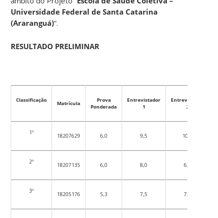
âmbito do Projeto “
Escola de Saúde Coletiva –
Universidade Federal de Santa Catarina
(Araranguá)
”.
RESULTADO PRELIMINAR
Classificação
Prova
Entrevistador
Entrevistador
E
Matrícula
Ponderada
1
2
1º
18207629
6,0
9,5
10,0
2º
18207135
6,0
8,0
6,5
3º
18205176
5,3
7,5
7,0