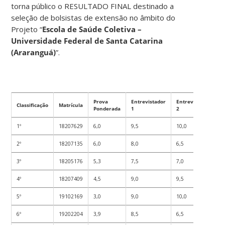
torna público o RESULTADO FINAL destinado a
seleção de bolsistas de extensão no âmbito do
Projeto “
Escola de Saúde Coletiva –
Universidade Federal de Santa Catarina
(Araranguá)
”.
Prova
Entrevistador
Entrevistador
E
Classificação
Matrícula
Ponderada
1
2
3
1º
18207629
6,0
9,5
10,0
9
2º
18207135
6,0
8,0
6,5
6
3º
18205176
5,3
7,5
7,0
8
4º
18207409
4,5
9,0
9,5
9
5º
19102169
3,0
9,0
10,0
9
6º
19202204
3,9
8,5
6,5
6