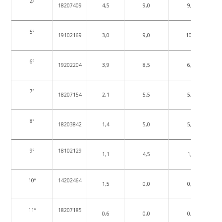
4º
18207409
4,5
9,0
9,5
5º
19102169
3,0
9,0
10,0
6º
19202204
3,9
8,5
6,5
7º
18207154
2,1
5,5
5,5
8º
18203842
1,4
5,0
5,5
9º
18102129
1,1
4,5
1,0
10º
14202464
1,5
0,0
0,0
11º
18207185
0,6
0,0
0,0