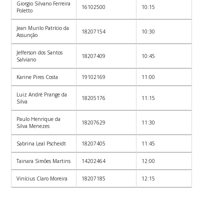
Giorgio Silvano Ferreira
16102500
10:15
Poletto
Jean Murilo Patrício da
18207154
10:30
Assunção
Jefferson dos Santos
18207409
10:45
Salviano
Karine Pires Costa
19102169
11:00
Luiz André Prange da
18205176
11:15
Silva
Paulo Henrique da
18207629
11:30
Silva Menezes
Sabrina Leal Pscheidt
18207405
11:45
Tainara Simões Martins
14202464
12:00
Vinícius Claro Moreira
18207185
12:15