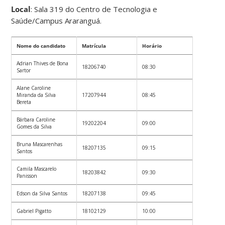
Local
: Sala 319 do Centro de Tecnologia e
Saúde/Campus Araranguá.
Nome do candidato
Matrícula
Horário
Adrian Thives de Bona
18206740
08:30
Sartor
Alane Caroline
Miranda da Silva
17207944
08:45
Bereta
Bárbara Caroline
19202204
09:00
Gomes da Silva
Bruna Mascarenhas
18207135
09:15
Santos
Camila Mascarelo
18203842
09:30
Panisson
Edson da Silva Santos
18207138
09:45
Gabriel Pigatto
18102129
10:00