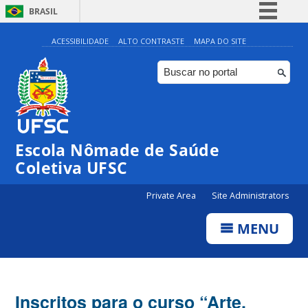
BRASIL
Simplifique!
ACESSIBILIDADE
ALTO CONTRASTE
MAPA DO SITE
Comunica BR
Participe
Acesso à informação
Legislação
Escola Nômade de Saúde
Canais
Coletiva UFSC
Private Area
Site Administrators
MENU
Inscritos para o curso “Arte,