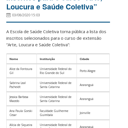
Loucura e Saúde Coletiva”
03/08/2020 15:03
A Escola de Saúde Coletiva torna pública a lista dos
inscritos selecionados para o curso de extensão
“Arte, Loucura e Saúde Coletiva”:
Nome
Instituição
Cidade
Alice da Fontoura
Universidade Federal do
Porto Alegre
Gil
Rio Grande do Sul
Sabrina Leal
Universidade Federal de
Araranguá
Pscheidt
Santa Catarina
Jessica Barbosa
Universidade Federal de
Araranguá
Macedo
Santa Catarina
Ana Paula Gorski
Faculdade Guilherme
Joinville
Cesar
Guimbala
Alícia de Siqueira
Universidade Federal de
Araranguá