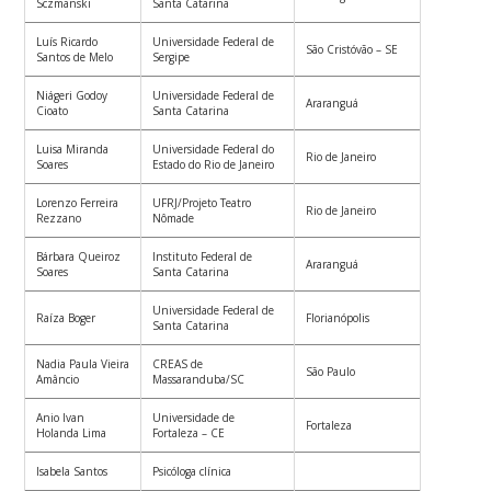
Sczmanski
Santa Catarina
Luís Ricardo
Universidade Federal de
São Cristóvão – SE
Santos de Melo
Sergipe
Niágeri Godoy
Universidade Federal de
Araranguá
Cioato
Santa Catarina
Luisa Miranda
Universidade Federal do
Rio de Janeiro
Soares
Estado do Rio de Janeiro
Lorenzo Ferreira
UFRJ/Projeto Teatro
Rio de Janeiro
Rezzano
Nômade
Bárbara Queiroz
Instituto Federal de
Araranguá
Soares
Santa Catarina
Universidade Federal de
Raíza Boger
Florianópolis
Santa Catarina
Nadia Paula Vieira
CREAS de
São Paulo
Amâncio
Massaranduba/SC
Anio Ivan
Universidade de
Fortaleza
Holanda Lima
Fortaleza – CE
Isabela Santos
Psicóloga clínica