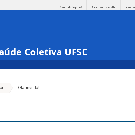
Simplifique!
Comunica BR
Parti
aúde Coletiva UFSC
»
oria
Olá, mundo!
!