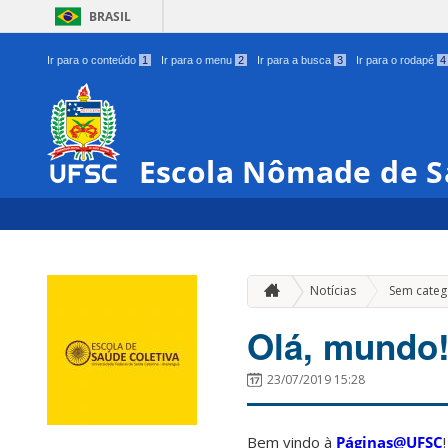
BRASIL
Ir para o conteúdo
1
Ir para o menu
2
Ir para a busca
3
Ir para o rodapé
4
Escola Nômade de S
Notícias
Sem categ
Olá, mundo
23/07/2019 15:28
Bem vindo à
Páginas@UFSC
!