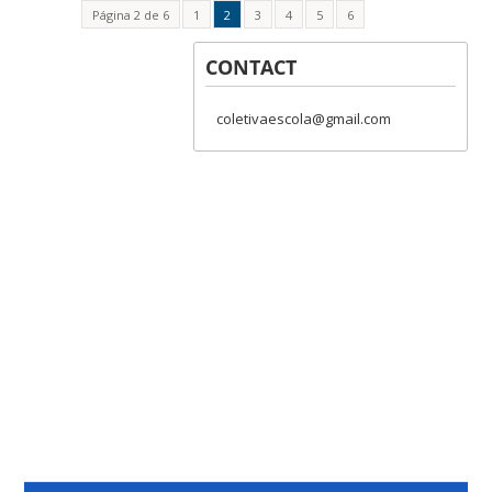
Página 2 de 6
1
2
3
4
5
6
CONTACT
coletivaescola@gmail.com