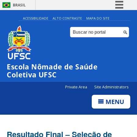
BRASIL
Simplifique!
ACESSIBILIDADE
ALTO CONTRASTE
MAPA DO SITE
Comunica BR
Participe
Acesso à informação
Legislação
Escola Nômade de Saúde
Canais
Coletiva UFSC
Private Area
Site Administrators
MENU
Resultado Final – Seleção de