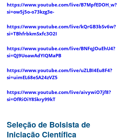
https://www.youtube.com/live/B7MpfEDOH_w?
si=ow5j5o-o73kzg3e-
https://www.youtube.com/live/kQrGB3bSv6w?
si=TBhfrbkmSxfc3O2I
https://www.youtube.com/live/BNFqJOuEhU4?
si=QJ9UoawAdYIQMaPB
https://www.youtube.com/live/uZLBI4Eu8F4?
si=uimEL68eSA24zVZ5
https://www.youtube.com/live/aivywiO7jf8?
si=OfRiOiY8Skry99kT
Seleção de Bolsista de
Iniciação Científica