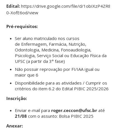
Edital:
https://drive.google.com/file/d/1obIXzP4ZR8XSGv
0-XofE6od/view
Pré-requisitos:
Ser aluno matriculado nos cursos
de Enfermagem, Farmácia, Nutrição,
Odontologia, Medicina, Fonoaudiologia,
Psicologia, Serviço Social ou Educação Física da
UFSC (a partir da 3° fase)
Não possuir reprovação por FI/IAA igual ou
maior que 6
Disponibilidade para as atividades / Cumprir os
critérios do item 6.2 do Edital PIBIC 2025/2026
Inscrição:
Enviar e-mail para
roger.ceccon@ufsc.br
até
21/08
com o assunto: Bolsa PIBIC 2025
Anexar: