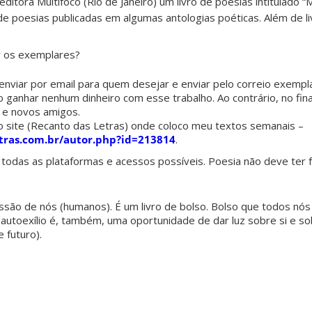
editora Multifoco (Rio de Janeiro) um livro de poesias intitulado “
 poesias publicadas em algumas antologias poéticas. Além de li
r os exemplares?
e, enviar por email para quem desejar e enviar pelo correio exemp
o ganhar nenhum dinheiro com esse trabalho. Ao contrário, no fin
s e novos amigos.
site (Recanto das Letras) onde coloco meu textos semanais –
tras.com.br/autor.php?id=213814
.
m todas as plataformas e acessos possíveis. Poesia não deve ter f
ssão de nós (humanos). É um livro de bolso. Bolso que todos nós
 autoexílio é, também, uma oportunidade de dar luz sobre si e so
 futuro).