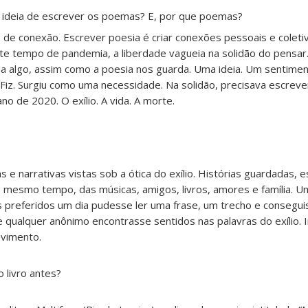
a ideia de escrever os poemas? E, por que poemas?
de conexão. Escrever poesia é criar conexões pessoais e coleti
te tempo de pandemia, a liberdade vagueia na solidão do pensar.
da algo, assim como a poesia nos guarda. Uma ideia. Um sentimen
Fiz. Surgiu como uma necessidade. Na solidão, precisava escrever
o de 2020. O exílio. A vida. A morte.
as e narrativas vistas sob a ótica do exílio. Histórias guardadas, 
Ao mesmo tempo, das músicas, amigos, livros, amores e família. 
preferidos um dia pudesse ler uma frase, um trecho e consegui
ualquer anônimo encontrasse sentidos nas palavras do exílio. I
vimento.
o livro antes?