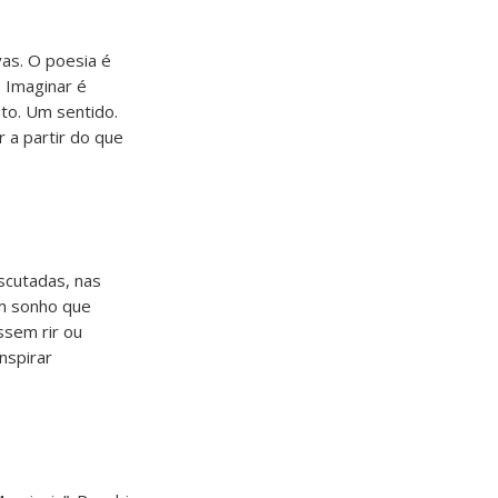
vas. O poesia é
 Imaginar é
to. Um sentido.
 a partir do que
escutadas, nas
Um sonho que
ssem rir ou
nspirar