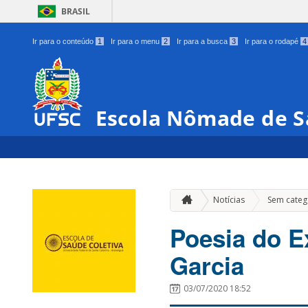
BRASIL
Ir para o conteúdo
1
Ir para o menu
2
Ir para a busca
3
Ir para o rodapé
4
Escola Nômade de S
Notícias
Sem categ
Poesia do E
Garcia
03/07/2020 18:52