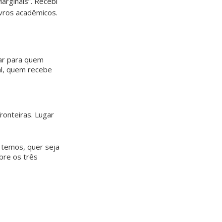
Marginais”. Recebi
vros acadêmicos.
lar para quem
al, quem recebe
ronteiras. Lugar
 temos, quer seja
bre os três