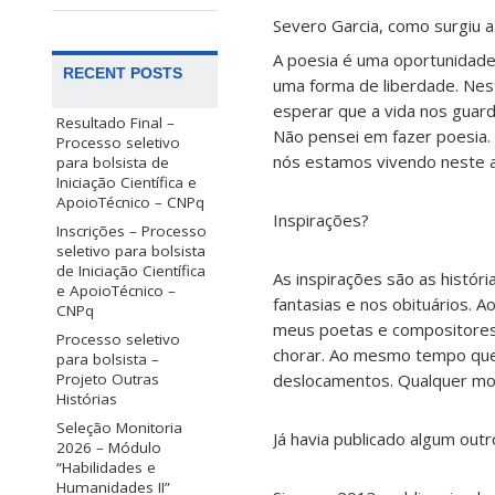
Severo Garcia, como surgiu 
A poesia é uma oportunidade 
RECENT POSTS
uma forma de liberdade. Nes
esperar que a vida nos guar
Resultado Final –
Não pensei em fazer poesia. 
Processo seletivo
nós estamos vivendo neste an
para bolsista de
Iniciação Científica e
ApoioTécnico – CNPq
Inspirações?
Inscrições – Processo
seletivo para bolsista
de Iniciação Científica
As inspirações são as históri
e ApoioTécnico –
fantasias e nos obituários. 
CNPq
meus poetas e compositores 
Processo seletivo
chorar. Ao mesmo tempo que q
para bolsista –
deslocamentos. Qualquer mo
Projeto Outras
Histórias
Seleção Monitoria
Já havia publicado algum outr
2026 – Módulo
“Habilidades e
Humanidades II”