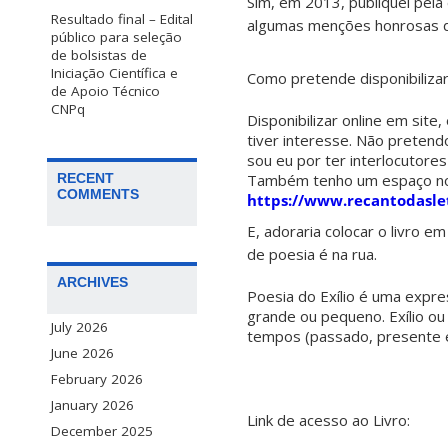
Sim, em 2013, publiquei pela 
Resultado final – Edital
algumas menções honrosas de
público para seleção
de bolsistas de
Iniciação Científica e
Como pretende disponibiliza
de Apoio Técnico
CNPq
Disponibilizar online em sit
tiver interesse. Não pretend
sou eu por ter interlocutore
Também tenho um espaço no 
RECENT
COMMENTS
https://www.recantodasle
E, adoraria colocar o livro e
de poesia é na rua.
ARCHIVES
Poesia do Exílio é uma expre
grande ou pequeno. Exílio ou
July 2026
tempos (passado, presente e
June 2026
February 2026
January 2026
Link de acesso ao Livro:
December 2025