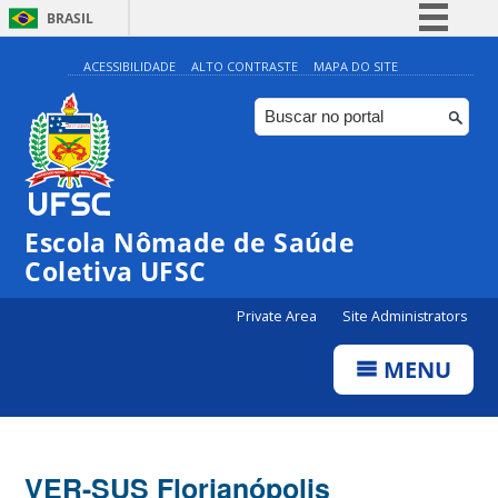
BRASIL
Simplifique!
ACESSIBILIDADE
ALTO CONTRASTE
MAPA DO SITE
Comunica BR
Participe
Acesso à informação
Legislação
Escola Nômade de Saúde
Canais
Coletiva UFSC
Private Area
Site Administrators
MENU
VER-SUS Florianópolis