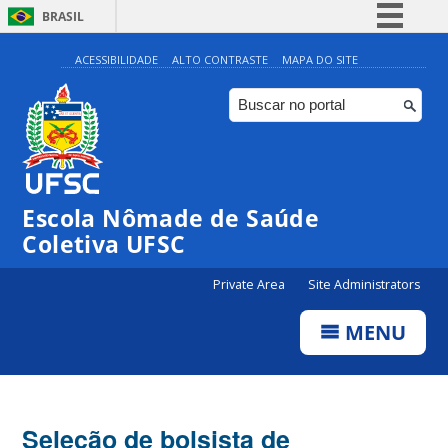
BRASIL
Simplifique!
ACESSIBILIDADE
ALTO CONTRASTE
MAPA DO SITE
Comunica BR
Participe
Acesso à informação
Legislação
Escola Nômade de Saúde
Canais
Coletiva UFSC
Private Area
Site Administrators
MENU
Seleção de bolsista de